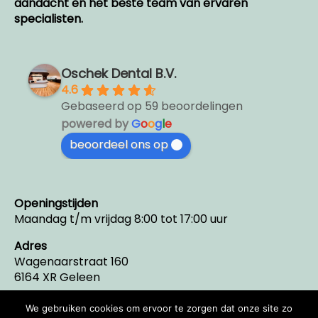
aandacht en het beste team van ervaren
specialisten.
Oschek Dental B.V.
4.6
Gebaseerd op 59 beoordelingen
powered by
G
o
o
g
l
e
beoordeel ons op
Openingstijden
Maandag t/m vrijdag 8:00 tot 17:00 uur
Adres
Wagenaarstraat 160
6164 XR Geleen
Telefoon
We gebruiken cookies om ervoor te zorgen dat onze site zo