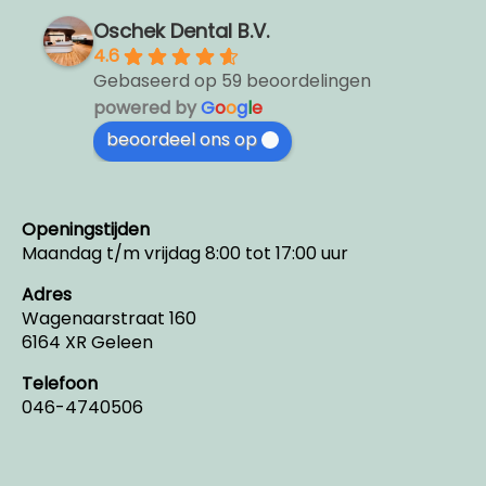
Oschek Dental B.V.
4.6
Gebaseerd op 59 beoordelingen
powered by
G
o
o
g
l
e
beoordeel ons op
Openingstijden
Maandag t/m vrijdag 8:00 tot 17:00 uur
Adres
Wagenaarstraat 160
6164 XR Geleen
Telefoon
046-4740506
Facebook