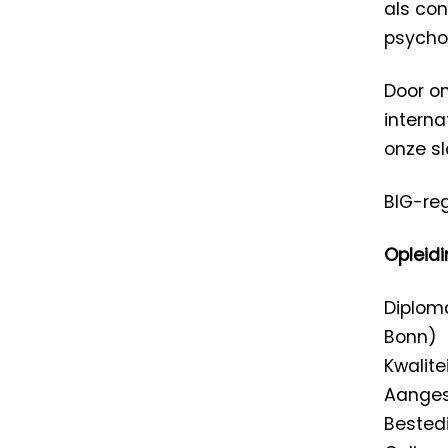
als con
psycho
Door o
interna
onze s
BIG-re
Opleidi
Diploma
Bonn)
Kwalite
Aangesl
Bestedi