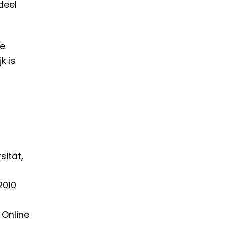
deel
de
k is
sität,
2010
 Online