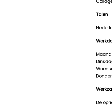
Collag
Talen
Nederla
Werkd
Maanda
Dinsdag
Woensd
Donderd
Werkza
De opri