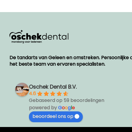
De tandarts van Geleen en omstreken.
Persoonlijke
het beste team van ervaren specialisten.
Oschek Dental B.V.
4.6
Gebaseerd op 59 beoordelingen
powered by
G
o
o
g
l
e
beoordeel ons op