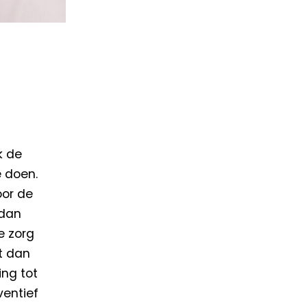
k de
e doen.
oor de
 dan
e zorg
t dan
ng tot
entief