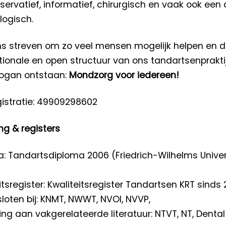
servatief, informatief, chirurgisch en vaak ook een 
logisch.
ns streven om zo veel mensen mogelijk helpen en 
tionale en open structuur van ons tandartsenpraktij
logan ontstaan:
Mondzorg voor iedereen!
gistratie: 49909298602
ng & registers
: Tandartsdiploma 2006 (Friedrich-Wilhelms Univer
itsregister: Kwaliteitsregister Tandartsen KRT sinds 
oten bij: KNMT, NWWT, NVOI, NVVP,
ng aan vakgerelateerde literatuur: NTVT, NT, Dental