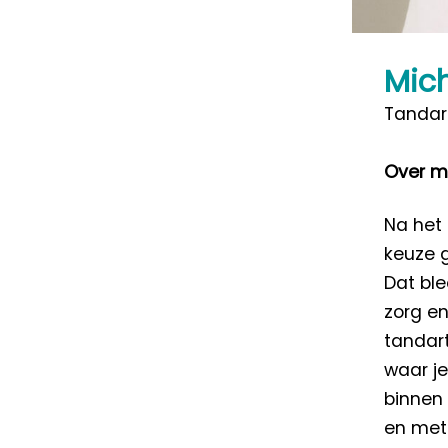
Mich
Tandar
Over mi
Na het
keuze g
Dat ble
zorg e
tandart
waar je
binnen
en met